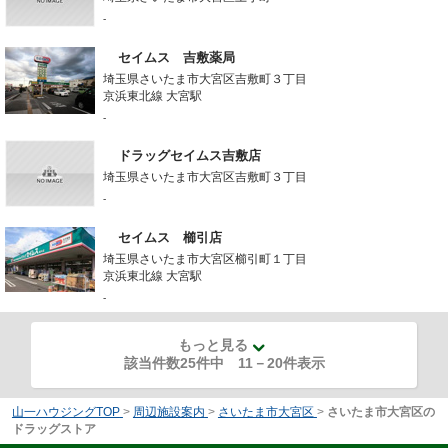
-
セイムス 吉敷薬局
埼玉県さいたま市大宮区吉敷町３丁目
京浜東北線 大宮駅
-
ドラッグセイムス吉敷店
埼玉県さいたま市大宮区吉敷町３丁目
-
セイムス 櫛引店
埼玉県さいたま市大宮区櫛引町１丁目
京浜東北線 大宮駅
-
もっと見る
該当件数25件中
11
－
20
件表示
山一ハウジングTOP
>
周辺施設案内
>
さいたま市大宮区
>
さいたま市大宮区の
ドラッグストア