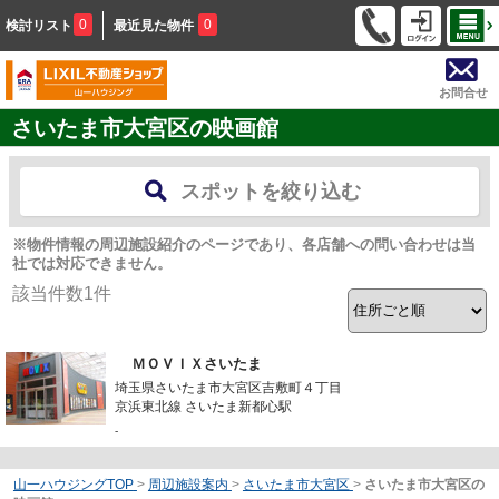
0
0
検討リスト
最近見た物件
お問合せ
さいたま市大宮区の映画館
スポットを絞り込む
※物件情報の周辺施設紹介のページであり、各店舗への問い合わせは当
社では対応できません。
該当件数
1
件
ＭＯＶＩＸさいたま
埼玉県さいたま市大宮区吉敷町４丁目
京浜東北線 さいたま新都心駅
-
山一ハウジングTOP
>
周辺施設案内
>
さいたま市大宮区
>
さいたま市大宮区の