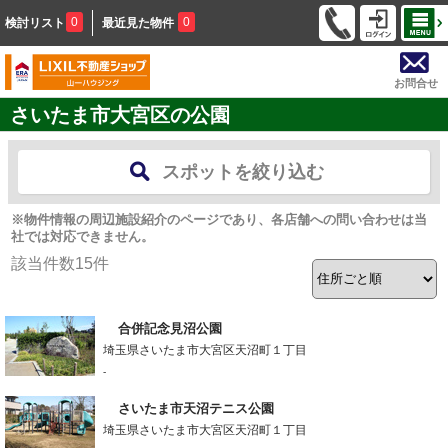
0
0
検討リスト
最近見た物件
お問合せ
さいたま市大宮区の公園
スポットを絞り込む
※物件情報の周辺施設紹介のページであり、各店舗への問い合わせは当
社では対応できません。
該当件数
15
件
合併記念見沼公園
埼玉県さいたま市大宮区天沼町１丁目
-
さいたま市天沼テニス公園
埼玉県さいたま市大宮区天沼町１丁目