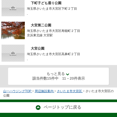
下町子ども通り公園
埼玉県さいたま市大宮区下町２丁目
-
大宮第二公園
埼玉県さいたま市大宮区寿能町２丁目
京浜東北線 大宮駅
大宮公園
埼玉県さいたま市大宮区高鼻町２丁目
-
もっと見る
該当件数15件中
11
－
20
件表示
山一ハウジングTOP
>
周辺施設案内
>
さいたま市大宮区
>
さいたま市大宮区の
公園
ページトップに戻る