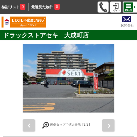
0
0
検討リスト
最近見た物件
お問合せ
ドラックストアセキ 大成町店
前
次
画像タップで拡大表示【
1
/1】