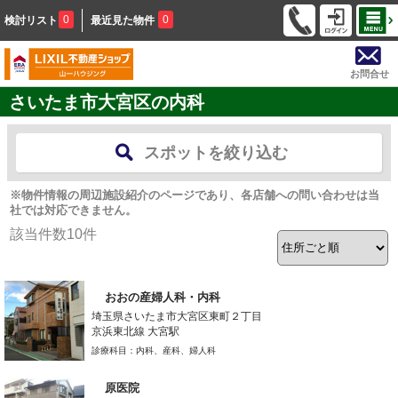
0
0
検討リスト
最近見た物件
お問合せ
さいたま市大宮区の内科
スポットを絞り込む
※物件情報の周辺施設紹介のページであり、各店舗への問い合わせは当
社では対応できません。
該当件数
10
件
おおの産婦人科・内科
埼玉県さいたま市大宮区東町２丁目
京浜東北線 大宮駅
診療科目：内科、産科、婦人科
原医院