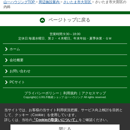
山一ハウジングTOP
>
周辺施設案内
>
さいたま市大宮区
>
さいたま市大宮区の
内科
ページトップに戻る
営業時間:9:30～18:00
定休日:毎週水曜日、第２・４木曜日。年末年始・夏季休業・ＧＷ
ホーム
会社概要
お問い合わせ
PCサイト
プライバシーポリシー
利用規約
｜アクセスマップ
｜
Copyright(c) LIXIL不動産ショップ 山一ハウジング All rights reserved.
当サイトでは、お客様の当サイト利用状況把握、サービス向上検討を目的と
して、クッキー（Cookie）を使用しています。
詳しくは、当社の
「Cookieの取扱いについて」
をご確認ください。
閉じる