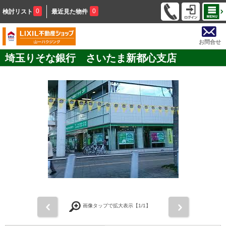
0
0
検討リスト
最近見た物件
お問合せ
埼玉りそな銀行 さいたま新都心支店
前
次
画像タップで拡大表示【
1
/1】