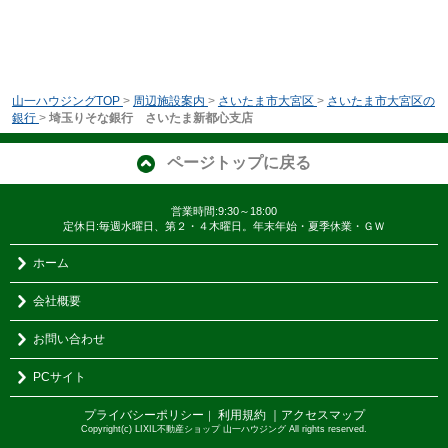
山一ハウジングTOP
>
周辺施設案内
>
さいたま市大宮区
>
さいたま市大宮区の
銀行
>
埼玉りそな銀行 さいたま新都心支店
ページトップに戻る
営業時間:9:30～18:00
定休日:毎週水曜日、第２・４木曜日。年末年始・夏季休業・ＧＷ
ホーム
会社概要
お問い合わせ
PCサイト
プライバシーポリシー
利用規約
｜アクセスマップ
｜
Copyright(c) LIXIL不動産ショップ 山一ハウジング All rights reserved.