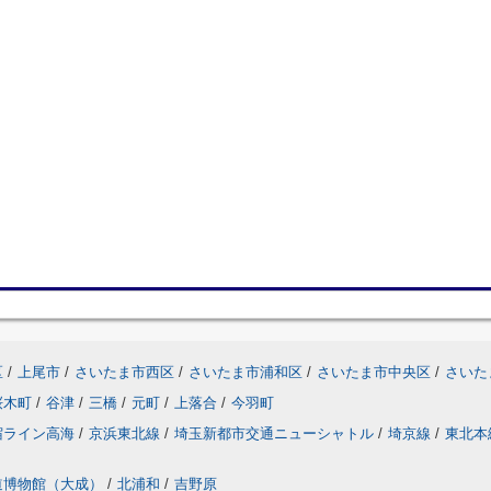
区
/
上尾市
/
さいたま市西区
/
さいたま市浦和区
/
さいたま市中央区
/
さいた
桜木町
/
谷津
/
三橋
/
元町
/
上落合
/
今羽町
宿ライン高海
/
京浜東北線
/
埼玉新都市交通ニューシャトル
/
埼京線
/
東北本
道博物館（大成）
/
北浦和
/
吉野原