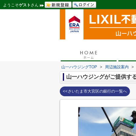
ようこそ
ゲスト
さん
山一ハウジングTOP
>
周辺施設案内
>
山一ハウジングがご提供する
<<さいたま市大宮区の銀行の一覧へ