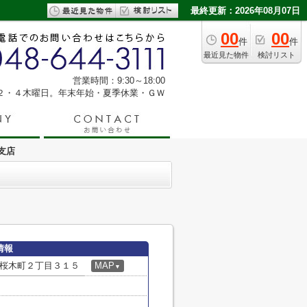
最終更新：2026年08月07日
00
00
件
件
最近見た物件
検討リスト
営業時間：9:30～18:00
２・４木曜日。年末年始・夏季休業・ＧＷ
支店
情報
桜木町２丁目３１５
MAP
▼