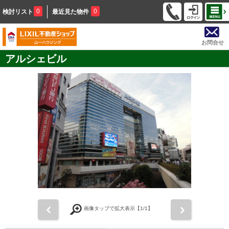
0
0
検討リスト
最近見た物件
お問合せ
アルシェビル
前
次
画像タップで拡大表示【
1
/1】