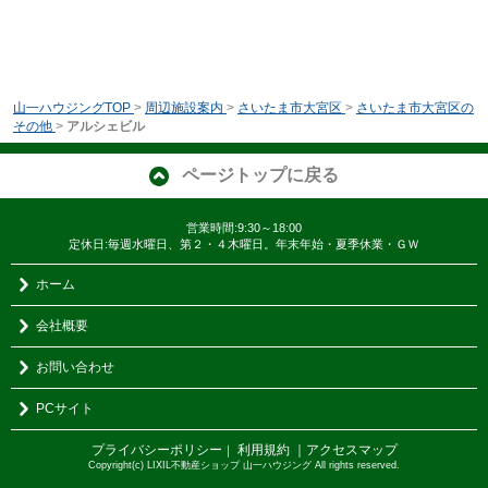
山一ハウジングTOP
>
周辺施設案内
>
さいたま市大宮区
>
さいたま市大宮区の
その他
>
アルシェビル
ページトップに戻る
営業時間:9:30～18:00
定休日:毎週水曜日、第２・４木曜日。年末年始・夏季休業・ＧＷ
ホーム
会社概要
お問い合わせ
PCサイト
プライバシーポリシー
利用規約
｜アクセスマップ
｜
Copyright(c) LIXIL不動産ショップ 山一ハウジング All rights reserved.