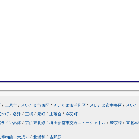
区
/
上尾市
/
さいたま市西区
/
さいたま市浦和区
/
さいたま市中央区
/
さいた
桜木町
/
谷津
/
三橋
/
元町
/
上落合
/
今羽町
宿ライン高海
/
京浜東北線
/
埼玉新都市交通ニューシャトル
/
埼京線
/
東北本
道博物館（大成）
/
北浦和
/
吉野原