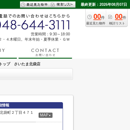
最終更新：2026年08月07日
00
00
件
件
最近見た物件
検討リスト
営業時間：9:30～18:00
２・４木曜日。年末年始・夏季休業・ＧＷ
トップ さいたま北袋店
細情報
北袋町２丁目４７１
MAP
▼