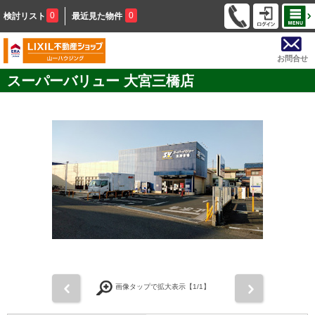
0
0
検討リスト
最近見た物件
お問合せ
スーパーバリュー 大宮三橋店
前
次
画像タップで拡大表示【
1
/1】