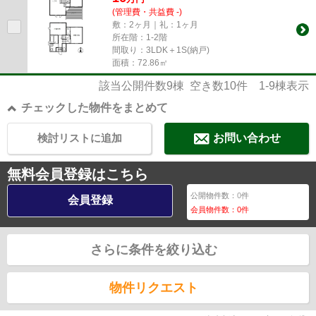
(管理費・共益費 -)
敷：2ヶ月｜礼：1ヶ月
所在階：1-2階
間取り：3LDK＋1S(納戸)
面積：72.86㎡
該当公開件数
9
棟 空き数
10
件
1-9
棟表示
チェックした物件をまとめて
検討リストに追加
お問い合わせ
無料会員登録はこちら
公開物件数：
0
件
会員登録
会員物件数：
0
件
さらに条件を絞り込む
物件リクエスト