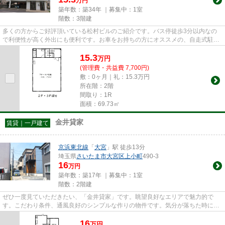
万円
築年数：築34年 ｜募集中：
1室
階数：3階建
多くの方からご好評頂いている松村ビルのご紹介です。バス停徒歩3分以内なの
で利便性が高く外出にも便利です。お車をお持ちの方にオススメの、自走式駐車
場を利用できる物件です。
15.3
万
円
(管理費・共益費 7,700円)
敷：0ヶ月｜礼：15.3万円
所在階：2階
間取り：1R
面積：69.73㎡
金井貸家
賃貸｜一戸建て
京浜東北線
「
大宮
」駅 徒歩13分
埼玉県
さいたま市大宮区
上小町
490-3
16
万円
築年数：築17年 ｜募集中：
1室
階数：2階建
ぜひ一度見ていただきたい、「金井貸家」です。眺望良好なエリアで魅力的で
す。こだわり条件、通風良好のシンプルな作りの物件です。気分が落ちた時には
換気でリフレッシュしましょう...
16
万
円