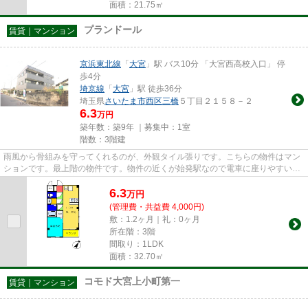
面積：21.75㎡
プランドール
賃貸｜マンション
京浜東北線
「
大宮
」駅 バス10分 「大宮西高校入口」 停
歩4分
埼京線
「
大宮
」駅 徒歩36分
埼玉県
さいたま市西区
三橋
５丁目２１５８－２
6.3
万円
築年数：築9年 ｜募集中：
1室
階数：3階建
雨風から骨組みを守ってくれるのが、外観タイル張りです。こちらの物件はマン
ションです。最上階の物件です。物件の近くが始発駅なので電車に座りやすいで
す。京浜東北線大宮周辺に関...
6.3
万
円
(管理費・共益費 4,000円)
敷：1.2ヶ月｜礼：0ヶ月
所在階：3階
間取り：1LDK
面積：32.70㎡
コモド大宮上小町第一
賃貸｜マンション