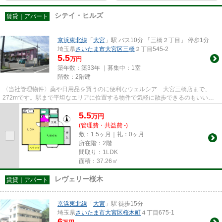
シテイ・ヒルズ
賃貸｜アパート
京浜東北線
「
大宮
」駅 バス10分 「三橋２丁目」 停歩1分
埼玉県
さいたま市大宮区
三橋
２丁目545-2
5.5
万円
築年数：築33年 ｜募集中：
1室
階数：2階建
〈当社管理物件〉薬や日用品を買うのに便利なウェルシア 大宮三橋店まで、
272mです。駅まで平坦なエリアに位置する物件で気軽に散歩できるのもいいで
すね。近くに始発駅があると電車...
5.5
万
円
(管理費・共益費 -)
敷：1.5ヶ月｜礼：0ヶ月
所在階：2階
間取り：1LDK
面積：37.26㎡
レヴェリー桜木
賃貸｜アパート
京浜東北線
「
大宮
」駅 徒歩15分
埼玉県
さいたま市大宮区
桜木町
４丁目675-1
6