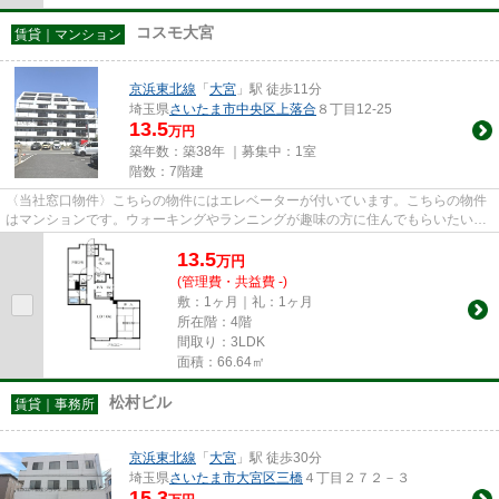
コスモ大宮
賃貸｜マンション
京浜東北線
「
大宮
」駅 徒歩11分
埼玉県
さいたま市中央区
上落合
８丁目12-25
13.5
万円
築年数：築38年 ｜募集中：
1室
階数：7階建
〈当社窓口物件〉こちらの物件にはエレベーターが付いています。こちらの物件
はマンションです。ウォーキングやランニングが趣味の方に住んでもらいたいの
が平坦な場所にあるマンショ...
13.5
万
円
(管理費・共益費 -)
敷：1ヶ月｜礼：1ヶ月
所在階：4階
間取り：3LDK
面積：66.64㎡
松村ビル
賃貸｜事務所
京浜東北線
「
大宮
」駅 徒歩30分
埼玉県
さいたま市大宮区
三橋
４丁目２７２－３
15.3