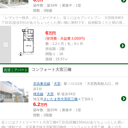
万円
築年数：築18年 ｜募集中：
1室
階数：3階建
「レヴェリー桜木」のここがイチオシ。近くにはセブンイレブン 大宮桜木町4
丁目店(徒歩5分)がありちょっとした買い物に便利です。始発駅近くだと朝の混雑
する時間でも電車に座りやす...
6
万
円
(管理費・共益費 3,000円)
敷：1.2ヶ月｜礼：0ヶ月
所在階：1階
間取り：1K
面積：25.57㎡
コンフォート大宮三橋
賃貸｜アパート
京浜東北線
「
大宮
」駅 バス11分 「大宮西高校入口」 停
歩1分
埼京線
「
大宮
」駅 徒歩34分
埼玉県
さいたま市大宮区
三橋
４丁目9-1
6.2
万円
築年数：築20年 ｜募集中：
1室
階数：2階建
近くにはファミリーマート大宮三橋4丁目店(距離150m)がありちょっとした買い
物に便利です。京浜東北線大宮駅周辺物件：コンフォート大宮三橋。多くの方に