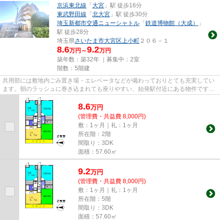
京浜東北線
「
大宮
」駅 徒歩16分
東武野田線
「
北大宮
」駅 徒歩30分
埼玉新都市交通ニューシャトル
「
鉄道博物館（大成）
」
駅 徒歩28分
埼玉県
さいたま市大宮区
上小町
２０６－１
8.6
9.2
万円～
万円
築年数：築32年 ｜募集中：
2室
階数：5階建
共用部には敷地内ごみ置き場・エレベータなどが備わっておりとても充実してい
ます。朝のラッシュに巻き込まれても座りやすい、始発駅付近にある物件です。
遠くの風景を見つめることは...
8.6
万
円
(管理費・共益費 8,000円)
敷：1ヶ月｜礼：1ヶ月
所在階：2階
間取り：3DK
面積：57.60㎡
9.2
万
円
(管理費・共益費 8,000円)
敷：1ヶ月｜礼：1ヶ月
所在階：5階
間取り：3DK
面積：57.60㎡