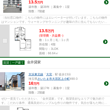
13.5
万円
築年数：築38年 ｜募集中：
1室
階数：7階建
〈当社窓口物件〉こちらの物件にはエレベーターが付いています。こちらの物件
はマンションです。ウォーキングやランニングが趣味の方に住んでもらいたいの
が平坦な場所にあるマンショ...
13.5
万
円
(管理費・共益費 -)
敷：1ヶ月｜礼：1ヶ月
所在階：4階
間取り：3LDK
面積：66.64㎡
金井貸家
賃貸｜一戸建て
京浜東北線
「
大宮
」駅 徒歩13分
埼玉県
さいたま市大宮区
上小町
490-3
16
万円
築年数：築17年 ｜募集中：
1室
階数：2階建
ぜひ一度見ていただきたい、「金井貸家」です。眺望良好なエリアで魅力的で
す。こだわり条件、通風良好のシンプルな作りの物件です。気分が落ちた時には
換気でリフレッシュしましょう...