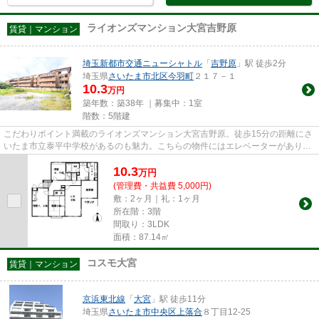
ライオンズマンション大宮吉野原
賃貸｜マンション
埼玉新都市交通ニューシャトル
「
吉野原
」駅 徒歩2分
埼玉県
さいたま市北区
今羽町
２１７－１
10.3
万円
築年数：築38年 ｜募集中：
1室
階数：5階建
こだわりポイント満載のライオンズマンション大宮吉野原。徒歩15分の距離にさ
いたま市立泰平中学校があるのも魅力。こちらの物件にはエレベーターがありま
す。徒歩2分で駅にアクセス可...
10.3
万
円
(管理費・共益費 5,000円)
敷：2ヶ月｜礼：1ヶ月
所在階：3階
間取り：3LDK
面積：87.14㎡
コスモ大宮
賃貸｜マンション
京浜東北線
「
大宮
」駅 徒歩11分
埼玉県
さいたま市中央区
上落合
８丁目12-25